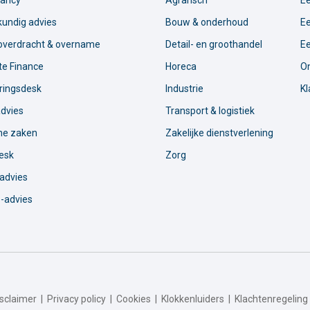
ancy
Agrarisch
Ee
kundig advies
Bouw & onderhoud
Ee
soverdracht & overname
Detail- en groothandel
Ee
te Finance
Horeca
On
ringsdesk
Industrie
Kl
advies
Transport & logistiek
he zaken
Zakelijke dienstverlening
esk
Zorg
advies
-advies
isclaimer
|
Privacy policy
|
Cookies
|
Klokkenluiders
|
Klachtenregeling