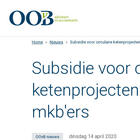
Overslaan
en
naar
de
inhoud
Home
Nieuws
Subsidie voor circulaire ketenprojec
gaan
Subsidie voor c
ketenprojecte
mkb'ers
dinsdag 14 april 2020
OOvB nieuws