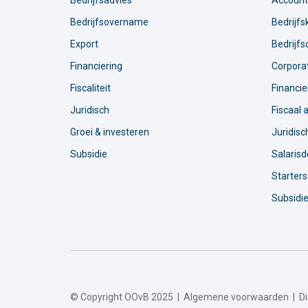
Bedrijfsadvies
Account
Bedrijfsovername
Bedrijfs
Export
Bedrijf
Financiering
Corpora
Fiscaliteit
Financie
Juridisch
Fiscaal 
Groei & investeren
Juridisc
Subsidie
Salarisd
Starters
Subsidie
© Copyright OOvB 2025 |
Algemene voorwaarden
|
D