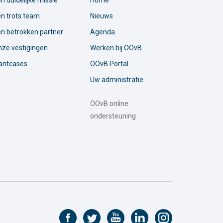
n duidelijke missie
Home
n trots team
Nieuws
n betrokken partner
Agenda
ze vestigingen
Werken bij OOvB
antcases
OOvB Portal
Uw administratie
OOvB online
ondersteuning