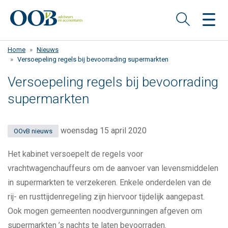
Overslaan
en
naar
de
Home
Nieuws
inhoud
Versoepeling regels bij bevoorrading supermarkten
gaan
Versoepeling regels bij bevoorrading
supermarkten
woensdag 15 april 2020
OOvB nieuws
Het kabinet versoepelt de regels voor
vrachtwagenchauffeurs om de aanvoer van levensmiddelen
in supermarkten te verzekeren. Enkele onderdelen van de
rij- en rusttijdenregeling zijn hiervoor tijdelijk aangepast.
Ook mogen gemeenten noodvergunningen afgeven om
supermarkten ’s nachts te laten bevoorraden.