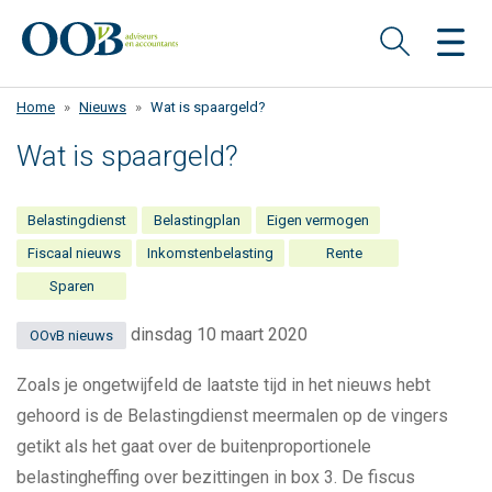
Overslaan
en
naar
de
Home
Nieuws
Wat is spaargeld?
inhoud
gaan
Wat is spaargeld?
Belastingdienst
Belastingplan
Eigen vermogen
Fiscaal nieuws
Inkomstenbelasting
Rente
Sparen
dinsdag 10 maart 2020
OOvB nieuws
Zoals je ongetwijfeld de laatste tijd in het nieuws hebt
gehoord is de Belastingdienst meermalen op de vingers
getikt als het gaat over de buitenproportionele
belastingheffing over bezittingen in box 3. De fiscus