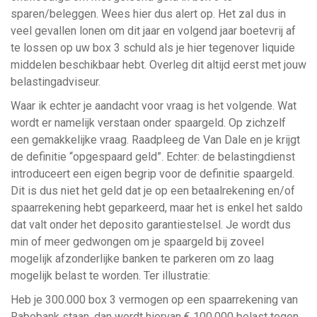
sparen/beleggen. Wees hier dus alert op. Het zal dus in
veel gevallen lonen om dit jaar en volgend jaar boetevrij af
te lossen op uw box 3 schuld als je hier tegenover liquide
middelen beschikbaar hebt. Overleg dit altijd eerst met jouw
belastingadviseur.
Waar ik echter je aandacht voor vraag is het volgende. Wat
wordt er namelijk verstaan onder spaargeld. Op zichzelf
een gemakkelijke vraag. Raadpleeg de Van Dale en je krijgt
de definitie “opgespaard geld”. Echter: de belastingdienst
introduceert een eigen begrip voor de definitie spaargeld.
Dit is dus niet het geld dat je op een betaalrekening en/of
spaarrekening hebt geparkeerd, maar het is enkel het saldo
dat valt onder het deposito garantiestelsel. Je wordt dus
min of meer gedwongen om je spaargeld bij zoveel
mogelijk afzonderlijke banken te parkeren om zo laag
mogelijk belast te worden. Ter illustratie:
Heb je 300.000 box 3 vermogen op een spaarrekening van
Rabobank staan, dan wordt hiervan € 100.000 belast tegen