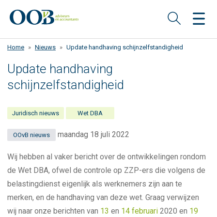
Overslaan
en
naar
de
Home
Nieuws
Update handhaving schijnzelfstandigheid
inhoud
gaan
Update handhaving
schijnzelfstandigheid
Juridisch nieuws
Wet DBA
maandag 18 juli 2022
OOvB nieuws
Wij hebben al vaker bericht over de ontwikkelingen rondom
de Wet DBA, ofwel de controle op ZZP-ers die volgens de
belastingdienst eigenlijk als werknemers zijn aan te
merken, en de handhaving van deze wet. Graag verwijzen
wij naar onze berichten van
13
en
14 februari
2020 en
19